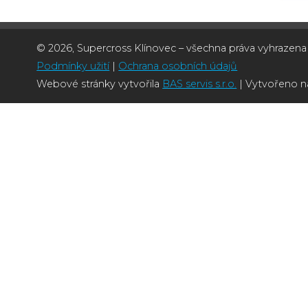
© 2026, Supercross Klínovec – všechna práva vyhrazena
Podmínky užití
|
Ochrana osobních údajů
Webové stránky vytvořila
BAS servis s.r.o.
| Vytvořeno 