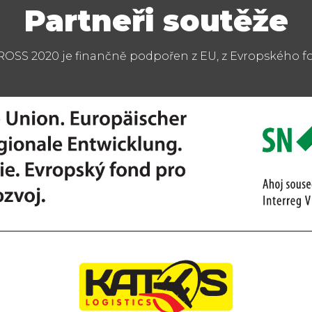
Partneři soutěže
S 2020 je finančně podpořen z EU, z Evropského fo