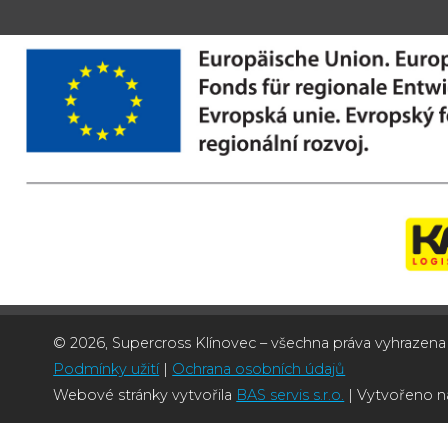
© 2026, Supercross Klínovec – všechna práva vyhrazena
Podmínky užití
|
Ochrana osobních údajů
Webové stránky vytvořila
BAS servis s.r.o.
| Vytvořeno 