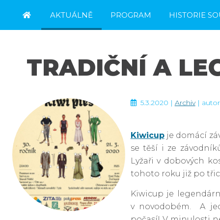
AKTUÁLNĚ
PROGRAM
HISTORIE S
KONTAKT
REGISTRACE
TRADIČNÍ A LE
5.3.2020 |
Archiv
| autor
Kiwicup
je domácí záv
se těší i ze závodník
Lyžaři v dobových kos
tohoto roku již po třic
Kiwicup je legendárn
v novodobém. A jedn
počasí! V minulosti n